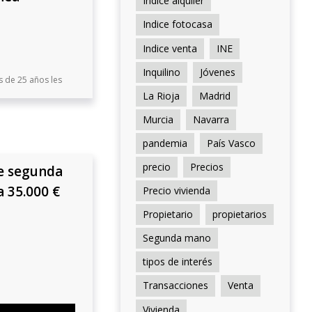
Indice alquiler
Indice fotocasa
Indice venta
INE
Inquilino
Jóvenes
s de 25 años les
La Rioja
Madrid
Murcia
Navarra
pandemia
País Vasco
precio
Precios
de segunda
 35.000 €
Precio vivienda
Propietario
propietarios
Segunda mano
tipos de interés
Transacciones
Venta
Vivienda