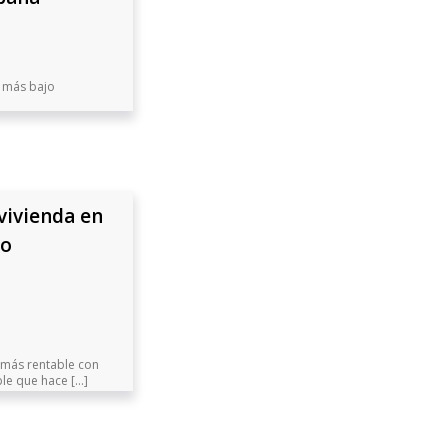
l más bajo
 vivienda en
do
n más rentable con
e que hace [...]