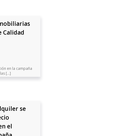
mobiliarias
e Calidad
ación en la campaña
s [...]
lquiler se
ecio
en el
paña