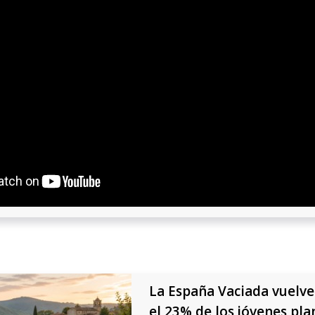
La España Vaciada vuelve 
el 23% de los jóvenes pla