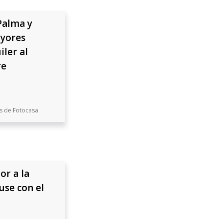
Palma y
ayores
iler al
re
es de Fotocasa
or a la
se con el