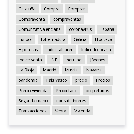
Cataluña
Compra
Comprar
Compraventa
compraventas
Comunitat Valenciana
coronavirus
España
Euribor
Extremadura
Galicia
Hipoteca
Hipotecas
Indice alquiler
Indice fotocasa
Indice venta
INE
Inquilino
Jóvenes
La Rioja
Madrid
Murcia
Navarra
pandemia
País Vasco
precio
Precios
Precio vivienda
Propietario
propietarios
Segunda mano
tipos de interés
Transacciones
Venta
Vivienda