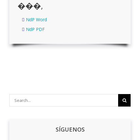
���,
NdP Word
NdP PDF
Search
for:
SÍGUENOS