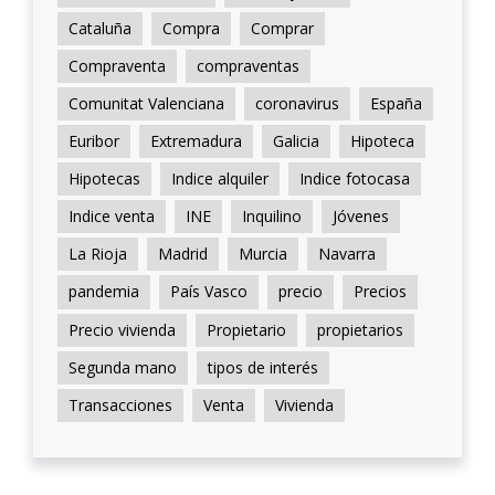
Cataluña
Compra
Comprar
Compraventa
compraventas
Comunitat Valenciana
coronavirus
España
Euribor
Extremadura
Galicia
Hipoteca
Hipotecas
Indice alquiler
Indice fotocasa
Indice venta
INE
Inquilino
Jóvenes
La Rioja
Madrid
Murcia
Navarra
pandemia
País Vasco
precio
Precios
Precio vivienda
Propietario
propietarios
Segunda mano
tipos de interés
Transacciones
Venta
Vivienda