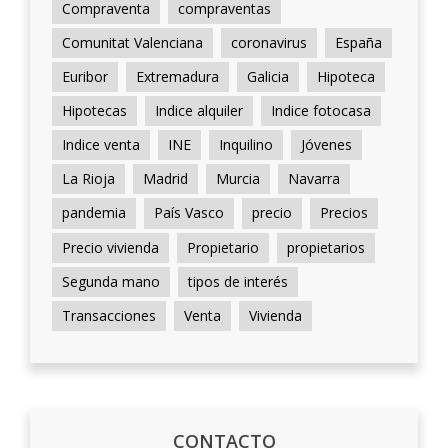
Compraventa
compraventas
Comunitat Valenciana
coronavirus
España
Euribor
Extremadura
Galicia
Hipoteca
Hipotecas
Indice alquiler
Indice fotocasa
Indice venta
INE
Inquilino
Jóvenes
La Rioja
Madrid
Murcia
Navarra
pandemia
País Vasco
precio
Precios
Precio vivienda
Propietario
propietarios
Segunda mano
tipos de interés
Transacciones
Venta
Vivienda
CONTACTO