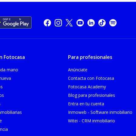
n Fotocasa
Para profesionales
unda mano
Anúnciate
 nueva
Contacta con Fotocasa
os
Fotocasa Academy
ios
Blog para profesionales
s
Entra en tu cuenta
mobiliarias
Inmoweb - Software inmobiliario
e
Witei - CRM inmobiliario
ncia