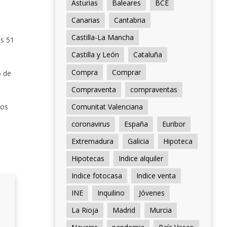
Asturias
Baleares
BCE
Canarias
Cantabria
Castilla-La Mancha
os 51
Castilla y León
Cataluña
Compra
Comprar
o de
Compraventa
compraventas
los
Comunitat Valenciana
coronavirus
España
Euribor
Extremadura
Galicia
Hipoteca
Hipotecas
Indice alquiler
Indice fotocasa
Indice venta
INE
Inquilino
Jóvenes
La Rioja
Madrid
Murcia