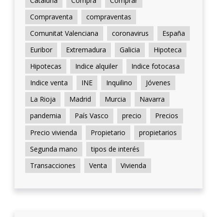
Cataluña
Compra
Comprar
Compraventa
compraventas
Comunitat Valenciana
coronavirus
España
Euribor
Extremadura
Galicia
Hipoteca
Hipotecas
Indice alquiler
Indice fotocasa
Indice venta
INE
Inquilino
Jóvenes
La Rioja
Madrid
Murcia
Navarra
pandemia
País Vasco
precio
Precios
Precio vivienda
Propietario
propietarios
Segunda mano
tipos de interés
Transacciones
Venta
Vivienda