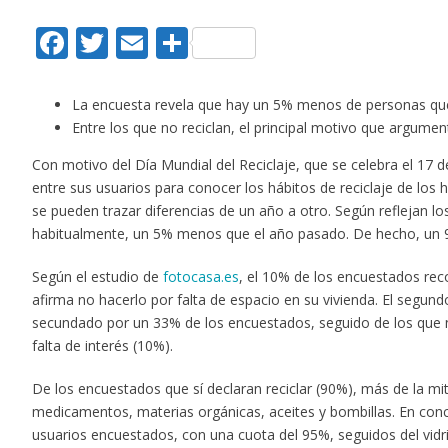
Facebook
Twitter
Email
Compartir
La encuesta revela que hay un 5% menos de personas que
Entre los que no reciclan, el principal motivo que argument
Con motivo del Día Mundial del Reciclaje, que se celebra el 17 d
entre sus usuarios para conocer los hábitos de reciclaje de los 
se pueden trazar diferencias de un año a otro. Según reflejan lo
habitualmente, un 5% menos que el año pasado. De hecho, un 91% 
Según el estudio de
fotocasa.es
, el 10% de los encuestados reco
afirma no hacerlo por falta de espacio en su vivienda. El segun
secundado por un 33% de los encuestados, seguido de los que no
falta de interés (10%).
De los encuestados que sí declaran reciclar (90%), más de la mitad
medicamentos, materias orgánicas, aceites y bombillas. En concr
usuarios encuestados, con una cuota del 95%, seguidos del vidri