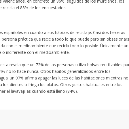
los valencianos, en concreto un 86%, seguidos de los murcianos, los
e recicla el 88% de los encuestados.
los españoles en cuanto a sus hábitos de reciclaje. Casi dos terceras
 persona práctica que recicla todo lo que puede pero sin obsesionars
a con el medioambiente que recicla todo lo posible. Únicamente u
e o indiferente con el medioambiente.
sta revela que un 72% de las personas utiliza bolsas reutilizables pa
4% no lo hace nunca. Otros hábitos generalizados entre los
gua: un 97% afirma apagar las luces de las habitaciones mientras no
a los dientes o friega los platos. Otros gestos habituales entre los
r el lavavajillas cuando está lleno (84%).