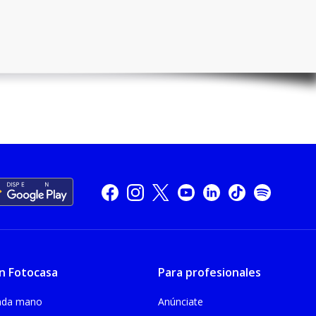
n Fotocasa
Para profesionales
unda mano
Anúnciate