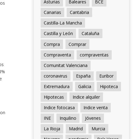
Asturias
Baleares
BCE
los
Canarias
Cantabria
Castilla-La Mancha
Castilla y León
Cataluña
Compra
Comprar
Compraventa
compraventas
os
Comunitat Valenciana
 8%
coronavirus
España
Euribor
e
Extremadura
Galicia
Hipoteca
Hipotecas
Indice alquiler
Indice fotocasa
Indice venta
son
INE
Inquilino
Jóvenes
La Rioja
Madrid
Murcia