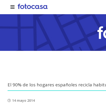
Skip
to
content
El 90% de los hogares españoles recicla habi
14 mayo 2014