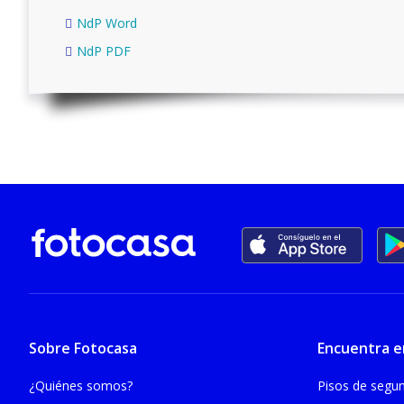
NdP Word
NdP PDF
Sobre Fotocasa
Encuentra e
¿Quiénes somos?
Pisos de seg