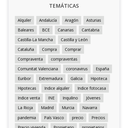
TEMÁTICAS
Alquiler
Andalucía
Aragón
Asturias
Baleares
BCE
Canarias
Cantabria
Castilla-La Mancha
Castilla y León
Cataluña
Compra
Comprar
Compraventa
compraventas
Comunitat Valenciana
coronavirus
España
Euribor
Extremadura
Galicia
Hipoteca
Hipotecas
Indice alquiler
Indice fotocasa
Indice venta
INE
Inquilino
Jóvenes
La Rioja
Madrid
Murcia
Navarra
pandemia
País Vasco
precio
Precios
Precio vivienda
Propietario
propietarios