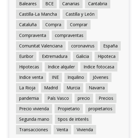
Baleares
BCE
Canarias
Cantabria
Castilla-La Mancha
Castilla y León
Cataluña
Compra
Comprar
Compraventa
compraventas
Comunitat Valenciana
coronavirus
España
Euribor
Extremadura
Galicia
Hipoteca
Hipotecas
Indice alquiler
Indice fotocasa
Indice venta
INE
Inquilino
Jóvenes
La Rioja
Madrid
Murcia
Navarra
pandemia
País Vasco
precio
Precios
Precio vivienda
Propietario
propietarios
Segunda mano
tipos de interés
Transacciones
Venta
Vivienda