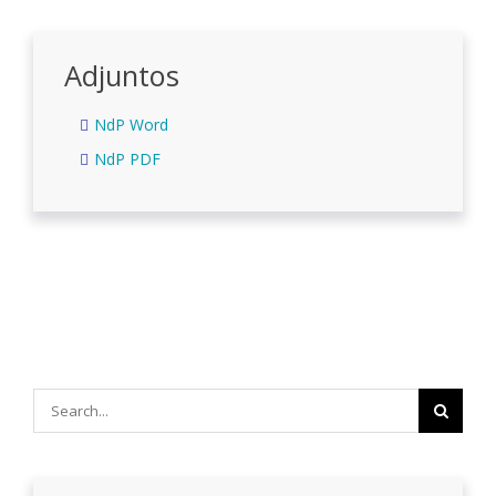
Adjuntos
NdP Word
NdP PDF
Search
for: