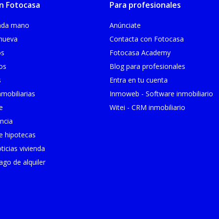
n Fotocasa
Para profesionales
unda mano
Anúnciate
 nueva
Contacta con Fotocasa
os
Fotocasa Academy
ios
Blog para profesionales
s
Entra en tu cuenta
mobiliarias
Inmoweb - Software inmobiliario
e
Witei - CRM inmobiliario
ncia
 hipotecas
ticias vivienda
go de alquiler