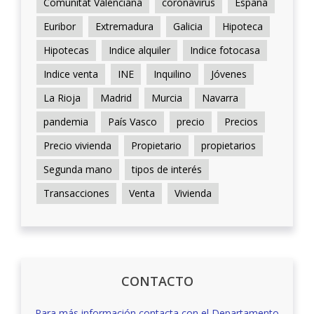
Comunitat Valenciana
coronavirus
España
Euribor
Extremadura
Galicia
Hipoteca
Hipotecas
Indice alquiler
Indice fotocasa
Indice venta
INE
Inquilino
Jóvenes
La Rioja
Madrid
Murcia
Navarra
pandemia
País Vasco
precio
Precios
Precio vivienda
Propietario
propietarios
Segunda mano
tipos de interés
Transacciones
Venta
Vivienda
CONTACTO
Para más información contacta con el Departamento