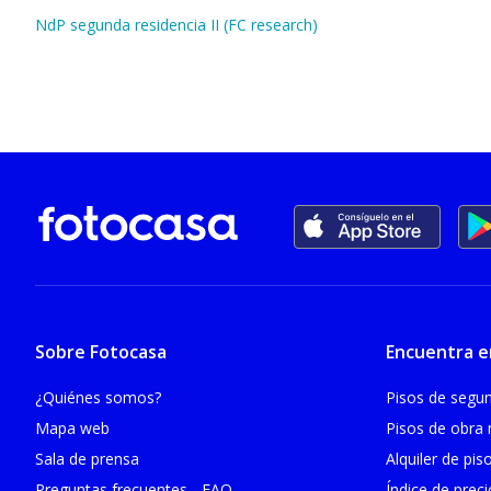
NdP segunda residencia II (FC research)
Sobre Fotocasa
Encuentra e
¿Quiénes somos?
Pisos de seg
Mapa web
Pisos de obra
Sala de prensa
Alquiler de pis
Preguntas frecuentes - FAQ
Índice de prec