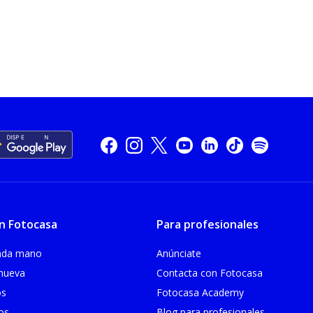
n Fotocasa
Para profesionales
unda mano
Anúnciate
 nueva
Contacta con Fotocasa
os
Fotocasa Academy
ios
Blog para profesionales