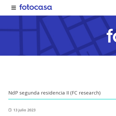
Skip
to
content
NdP segunda residencia II (FC research)
13 julio 2023