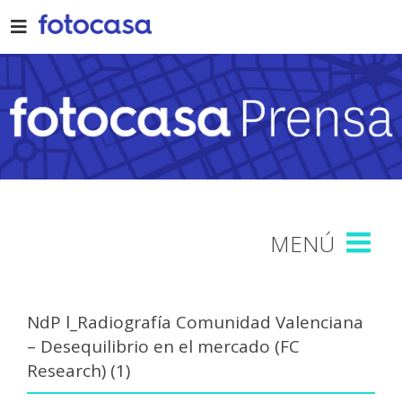
Skip
to
content
NdP l_Radiografía Comunidad Valenciana
– Desequilibrio en el mercado (FC
Research) (1)