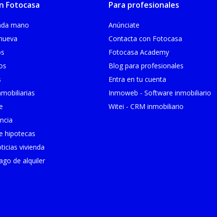
n Fotocasa
Para profesionales
unda mano
Anúnciate
 nueva
Contacta con Fotocasa
os
Fotocasa Academy
ios
Blog para profesionales
s
Entra en tu cuenta
mobiliarias
Inmoweb - Software inmobiliario
e
Witei - CRM inmobiliario
ncia
 hipotecas
ticias vivienda
go de alquiler