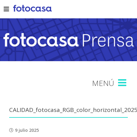
Skip
to
content
CALIDAD_fotocasa_RGB_color_horizontal_202
9 julio 2025