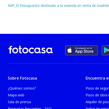
NdP_El Presupuesto destinado a la vivienda en venta de madril
Sobre Fotocasa
Encuentra e
¿Quiénes somos?
Pisos de seg
Mapa web
Pisos de obra
Sala de prensa
Alquiler de pis
Preguntas frecuentes - FAQ
Índice de prec