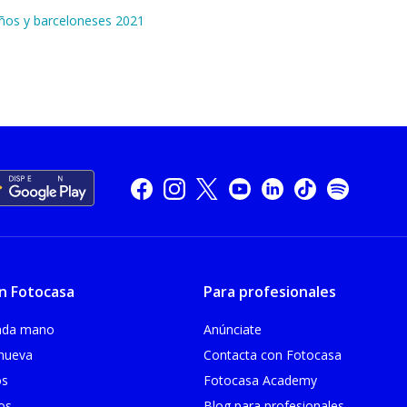
eños y barceloneses 2021
n Fotocasa
Para profesionales
unda mano
Anúnciate
 nueva
Contacta con Fotocasa
os
Fotocasa Academy
ios
Blog para profesionales