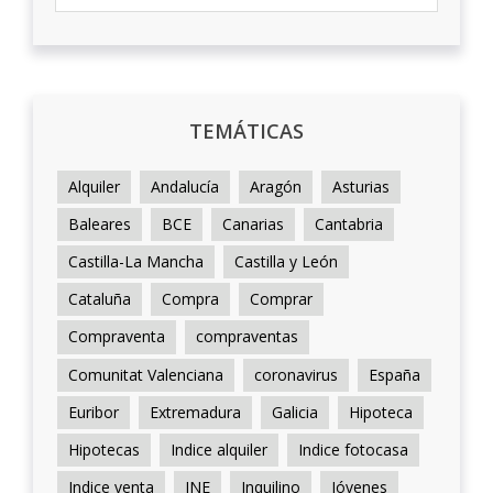
TEMÁTICAS
Alquiler
Andalucía
Aragón
Asturias
Baleares
BCE
Canarias
Cantabria
Castilla-La Mancha
Castilla y León
Cataluña
Compra
Comprar
Compraventa
compraventas
Comunitat Valenciana
coronavirus
España
Euribor
Extremadura
Galicia
Hipoteca
Hipotecas
Indice alquiler
Indice fotocasa
Indice venta
INE
Inquilino
Jóvenes