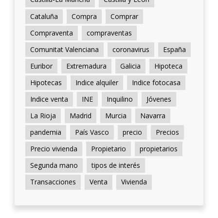
Cataluña
Compra
Comprar
Compraventa
compraventas
Comunitat Valenciana
coronavirus
España
Euribor
Extremadura
Galicia
Hipoteca
Hipotecas
Indice alquiler
Indice fotocasa
Indice venta
INE
Inquilino
Jóvenes
La Rioja
Madrid
Murcia
Navarra
pandemia
País Vasco
precio
Precios
Precio vivienda
Propietario
propietarios
Segunda mano
tipos de interés
Transacciones
Venta
Vivienda