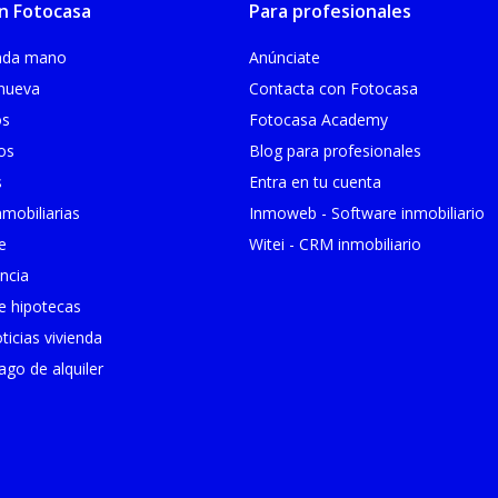
n Fotocasa
Para profesionales
unda mano
Anúnciate
 nueva
Contacta con Fotocasa
os
Fotocasa Academy
ios
Blog para profesionales
s
Entra en tu cuenta
mobiliarias
Inmoweb - Software inmobiliario
e
Witei - CRM inmobiliario
ncia
 hipotecas
ticias vivienda
go de alquiler