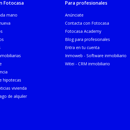
n Fotocasa
Para profesionales
unda mano
Anúnciate
 nueva
Contacta con Fotocasa
os
Fotocasa Academy
ios
Blog para profesionales
s
Entra en tu cuenta
mobiliarias
Inmoweb - Software inmobiliario
e
Witei - CRM inmobiliario
ncia
 hipotecas
ticias vivienda
go de alquiler