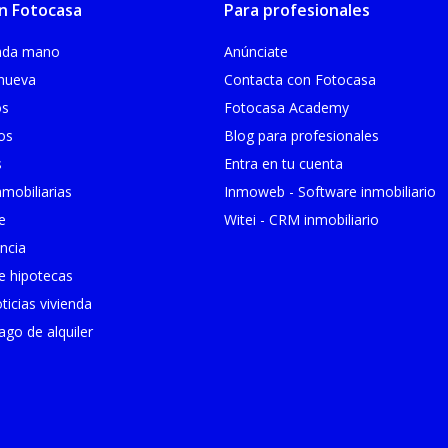
n Fotocasa
Para profesionales
unda mano
Anúnciate
 nueva
Contacta con Fotocasa
os
Fotocasa Academy
ios
Blog para profesionales
s
Entra en tu cuenta
mobiliarias
Inmoweb - Software inmobiliario
e
Witei - CRM inmobiliario
ncia
 hipotecas
ticias vivienda
go de alquiler