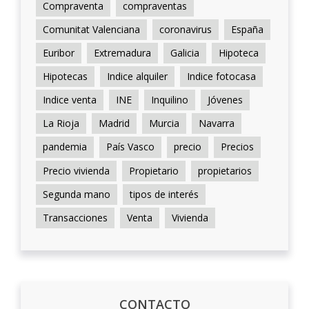
Compraventa
compraventas
Comunitat Valenciana
coronavirus
España
Euribor
Extremadura
Galicia
Hipoteca
Hipotecas
Indice alquiler
Indice fotocasa
Indice venta
INE
Inquilino
Jóvenes
La Rioja
Madrid
Murcia
Navarra
pandemia
País Vasco
precio
Precios
Precio vivienda
Propietario
propietarios
Segunda mano
tipos de interés
Transacciones
Venta
Vivienda
CONTACTO