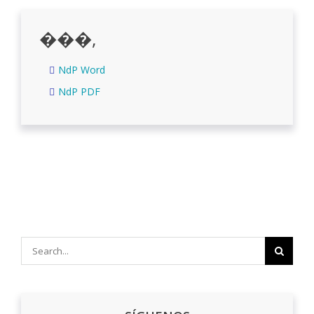
���,
NdP Word
NdP PDF
Search
for: