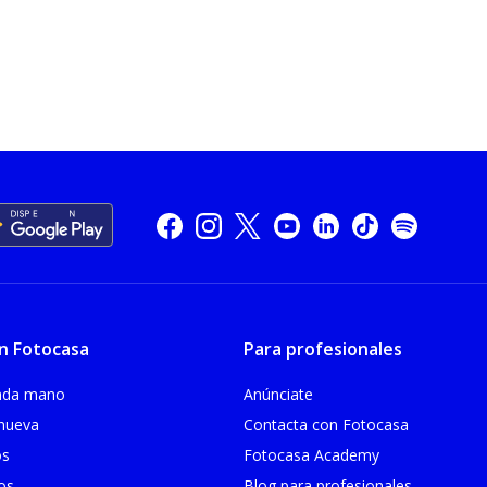
n Fotocasa
Para profesionales
unda mano
Anúnciate
 nueva
Contacta con Fotocasa
os
Fotocasa Academy
ios
Blog para profesionales