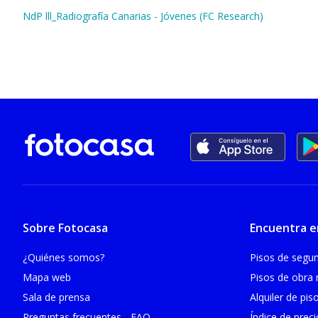
NdP lll_Radiografía Canarias - Jóvenes (FC Research)
Sobre Fotocasa
Encuentra e
¿Quiénes somos?
Pisos de seg
Mapa web
Pisos de obra
Sala de prensa
Alquiler de pis
Preguntas frecuentes - FAQ
Índice de prec