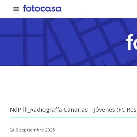
Skip
to
content
NdP lll_Radiografía Canarias – Jóvenes (FC Res
9 septiembre 2025