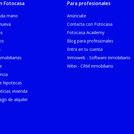
n Fotocasa
Para profesionales
unda mano
Anúnciate
 nueva
Contacta con Fotocasa
os
Fotocasa Academy
ios
Blog para profesionales
s
Entra en tu cuenta
mobiliarias
Inmoweb - Software inmobiliario
e
Witei - CRM inmobiliario
ncia
 hipotecas
ticias vivienda
go de alquiler