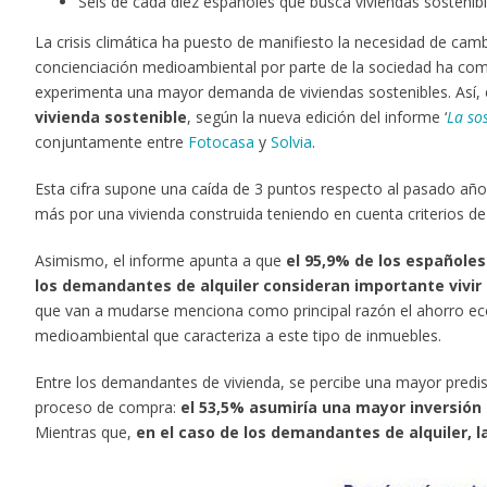
Seis de cada diez españoles que busca viviendas sostenibl
La crisis climática ha puesto de manifiesto la necesidad de camb
concienciación medioambiental por parte de la sociedad ha com
experimenta una mayor demanda de viviendas sostenibles. Así, 
vivienda sostenible
, según la nueva edición del informe ‘
La so
conjuntamente entre
Fotocasa
y
Solvia
.
Esta cifra supone una caída de 3 puntos respecto al pasado añ
más por una vivienda construida teniendo en cuenta criterios de 
Asimismo, el informe apunta a que
el 95,9% de los españoles
los demandantes de alquiler consideran importante vivir
que van a mudarse menciona como principal razón el ahorro eco
medioambiental que caracteriza a este tipo de inmuebles.
Entre los demandantes de vivienda, se percibe una mayor predis
proceso de compra:
el 53,5% asumiría una mayor inversión
Mientras que,
en el caso de los demandantes de alquiler, l