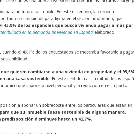
es cree que es una buena inversión para reducir las facturas a largo 
io para un futuro sostenible. En este escenario, la creciente
portado un cambio de paradigma en el sector inmobiliario, que
el
45,9% de los
españoles que busca vivienda pagaría más por
stenibilidad en la demanda de vivienda en España
’
elaborado
o, cuando el 49,1% de los encuestados se mostraba favorable a paga
sostenibilidad.
 que quieren cambiarse a una vivienda en propiedad y el 95,5
 en una casa sostenible
. En este sentido, casi la mitad de los espa
nómico que supone a nivel personal y la reducción en el impacto
posición a abonar un sobrecoste entre los particulares que están en
 para que su inmueble fuese sostenible de alguna manera.
a predisposición disminuye hasta un 42,7%.