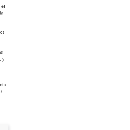
 el
da
tos
ás
, y
unta
os