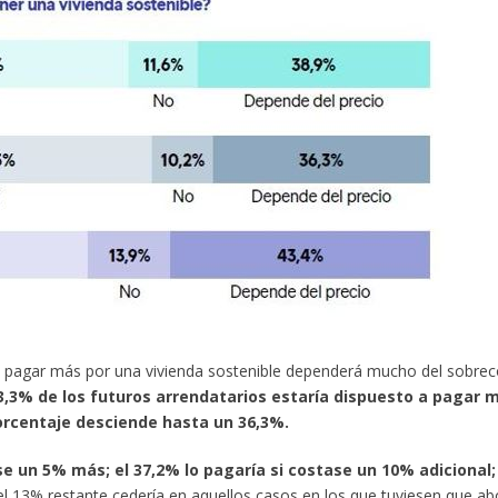
de pagar más por una vivienda sostenible dependerá mucho del sobrec
3,3% de los futuros arrendatarios estaría dispuesto a pagar 
orcentaje desciende hasta un 36,3%.
se un 5% más; el 37,2% lo pagaría si costase un 10% adicional; 
 el 13% restante cedería en aquellos casos en los que tuviesen que a