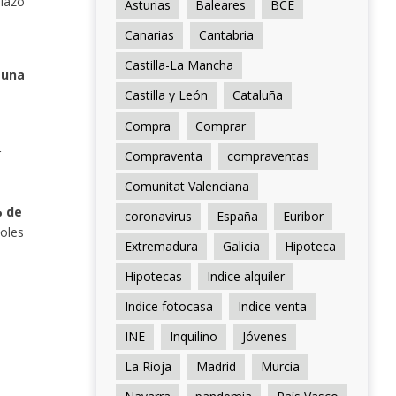
plazo
Asturias
Baleares
BCE
Canarias
Cantabria
Castilla-La Mancha
 una
Castilla y León
Cataluña
Compra
Comprar
r
Compraventa
compraventas
Comunitat Valenciana
% de
coronavirus
España
Euribor
ñoles
Extremadura
Galicia
Hipoteca
Hipotecas
Indice alquiler
Indice fotocasa
Indice venta
INE
Inquilino
Jóvenes
La Rioja
Madrid
Murcia