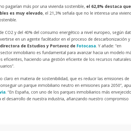
no pagarían más por una vivienda sostenible,
el 62,8% destaca que
ibles es muy elevado
, el 21,3% señala que no le interesa una vivien
stenible.
s de CO2 y del 40% del consumo energético a nivel europeo, según da
vertirse en un agente facilitador en el proceso de descarbonización y
directora de Estudios y Portavoz de
Fotocasa
. Y añade: “en
 sector inmobiliario es fundamental para avanzar hacia un modelo m
 eficientes, haciendo una gestión eficiente de los recursos naturales
uarios”.
vo claro en materia de sostenibilidad, que es reducir las emisiones de
onseguir un parque inmobiliario neutro en emisiones para 2050”, ap
via
. “En España, con uno de los parques inmobiliarios más envejecid
 el desarrollo de nuestra industria, afianzando nuestro compromiso