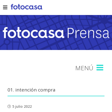
Skip
to
content
01. intención compra
5 julio 2022