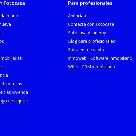
n Fotocasa
Para profesionales
unda mano
Anúnciate
 nueva
Contacta con Fotocasa
os
Fotocasa Academy
ios
Blog para profesionales
s
Entra en tu cuenta
mobiliarias
Inmoweb - Software inmobiliario
e
Witei - CRM inmobiliario
ncia
 hipotecas
ticias vivienda
go de alquiler