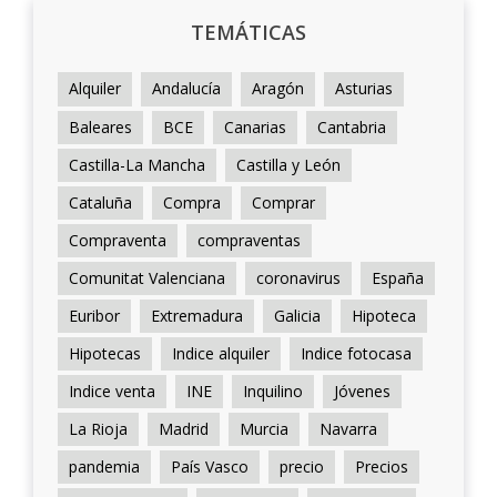
TEMÁTICAS
Alquiler
Andalucía
Aragón
Asturias
Baleares
BCE
Canarias
Cantabria
Castilla-La Mancha
Castilla y León
Cataluña
Compra
Comprar
Compraventa
compraventas
Comunitat Valenciana
coronavirus
España
Euribor
Extremadura
Galicia
Hipoteca
Hipotecas
Indice alquiler
Indice fotocasa
Indice venta
INE
Inquilino
Jóvenes
La Rioja
Madrid
Murcia
Navarra
pandemia
País Vasco
precio
Precios