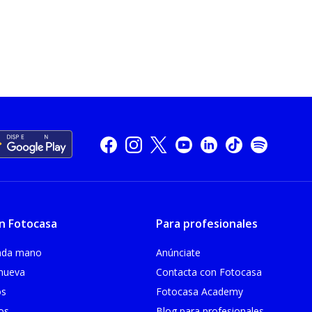
n Fotocasa
Para profesionales
unda mano
Anúnciate
 nueva
Contacta con Fotocasa
os
Fotocasa Academy
ios
Blog para profesionales