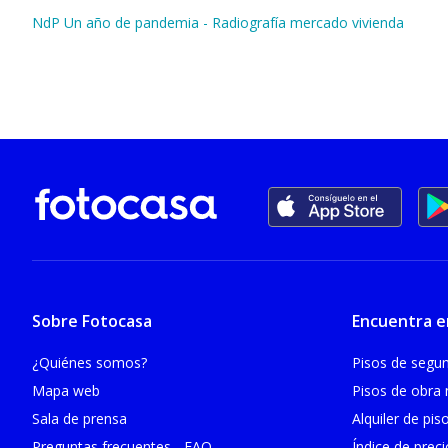
NdP Un año de pandemia - Radiografía mercado vivienda
Sobre Fotocasa
Encuentra e
¿Quiénes somos?
Pisos de seg
Mapa web
Pisos de obra
Sala de prensa
Alquiler de pis
Preguntas frecuentes - FAQ
Índice de prec