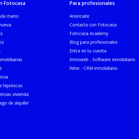
n Fotocasa
Para profesionales
unda mano
Anúnciate
 nueva
Contacta con Fotocasa
os
Fotocasa Academy
ios
Blog para profesionales
s
Entra en tu cuenta
mobiliarias
Inmoweb - Software inmobiliario
e
Witei - CRM inmobiliario
ncia
 hipotecas
ticias vivienda
go de alquiler