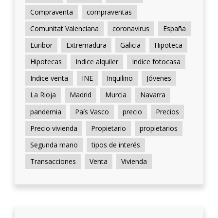
Compraventa
compraventas
Comunitat Valenciana
coronavirus
España
Euribor
Extremadura
Galicia
Hipoteca
Hipotecas
Indice alquiler
Indice fotocasa
Indice venta
INE
Inquilino
Jóvenes
La Rioja
Madrid
Murcia
Navarra
pandemia
País Vasco
precio
Precios
Precio vivienda
Propietario
propietarios
Segunda mano
tipos de interés
Transacciones
Venta
Vivienda