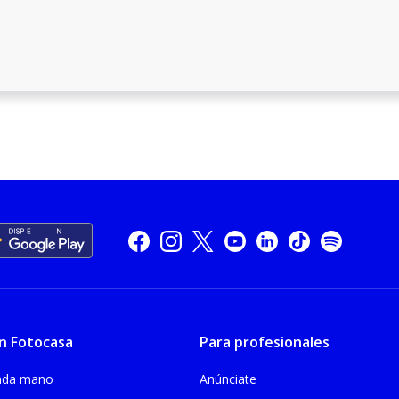
n Fotocasa
Para profesionales
unda mano
Anúnciate