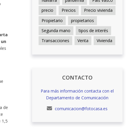
Navarra
pandemia
País Vasco
o
precio
Precios
Precio vivienda
Propietario
propietarios
Segunda mano
tipos de interés
arta
Transacciones
Venta
Vivienda
 un
bles
CONTACTO
ue
Para más información contacta con el
Departamento de Comunicación
ia de
comunicacion@fotocasa.es
te
e 1,5