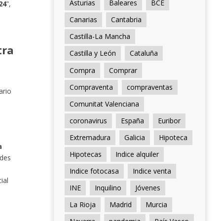
Asturias
Baleares
BCE
24
”,
Canarias
Cantabria
Castilla-La Mancha
tra
Castilla y León
Cataluña
Compra
Comprar
Compraventa
compraventas
ario
Comunitat Valenciana
o
coronavirus
España
Euribor
Extremadura
Galicia
Hipoteca
a
Hipotecas
Indice alquiler
des
Indice fotocasa
Indice venta
ial
INE
Inquilino
Jóvenes
La Rioja
Madrid
Murcia