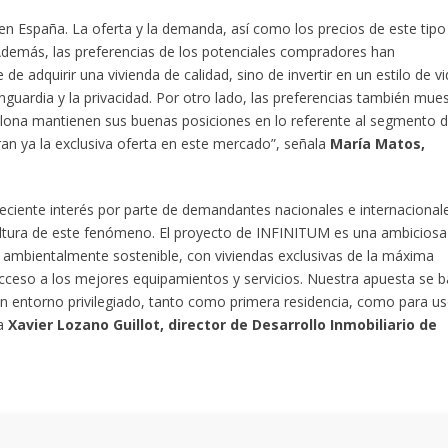
n España. La oferta y la demanda, así como los precios de este tipo
Además, las preferencias de los potenciales compradores han
de adquirir una vivienda de calidad, sino de invertir en un estilo de v
nguardia y la privacidad. Por otro lado, las preferencias también mue
elona mantienen sus buenas posiciones en lo referente al segmento d
eran ya la exclusiva oferta en este mercado”, señala
María Matos,
reciente interés por parte de demandantes nacionales e internacional
altura de este fenómeno. El proyecto de INFINITUM es una ambiciosa
jo, ambientalmente sostenible, con viviendas exclusivas de la máxima
acceso a los mejores equipamientos y servicios. Nuestra apuesta se 
un entorno privilegiado, tanto como primera residencia, como para u
ta
Xavier Lozano Guillot, director de Desarrollo Inmobiliario de