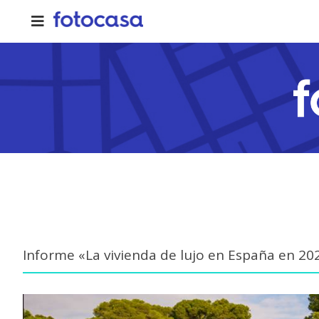
Skip
to
content
Informe «La vivienda de lujo en España en 20
View
Larger