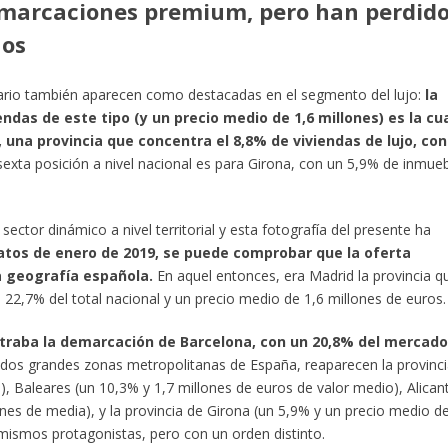
emarcaciones premium, pero han perdid
ños
iario también aparecen como destacadas en el segmento del lujo:
la
endas de este tipo (y un precio medio de 1,6 millones) es la cu
una provincia que concentra el 8,8% de viviendas de lujo, con
exta posición a nivel nacional es para Girona, con un 5,9% de inmue
ector dinámico a nivel territorial y esta fotografía del presente ha
datos de enero de 2019, se puede comprobar que la oferta
a geografía española.
En aquel entonces, era Madrid la provincia q
n 22,7% del total nacional y un precio medio de 1,6 millones de euros.
ontraba la demarcación de Barcelona, con un 20,8% del mercado
s dos grandes zonas metropolitanas de España, reaparecen la provinc
), Baleares (un 10,3% y 1,7 millones de euros de valor medio), Alican
ones de media), y la provincia de Girona (un 5,9% y un precio medio d
s mismos protagonistas, pero con un orden distinto.