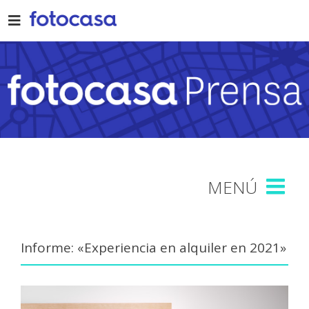
Skip
to
content
Informe: «Experiencia en alquiler en 2021»
View
Larger