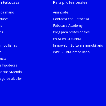
n Fotocasa
Para profesionales
unda mano
Anúnciate
 nueva
Contacta con Fotocasa
os
Fotocasa Academy
ios
Blog para profesionales
s
Entra en tu cuenta
mobiliarias
Inmoweb - Software inmobiliario
e
Witei - CRM inmobiliario
ncia
 hipotecas
ticias vivienda
go de alquiler