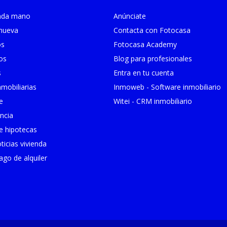
unda mano
Anúnciate
 nueva
Contacta con Fotocasa
os
Fotocasa Academy
ios
Blog para profesionales
s
Entra en tu cuenta
mobiliarias
Inmoweb - Software inmobiliario
e
Witei - CRM inmobiliario
ncia
 hipotecas
ticias vivienda
go de alquiler