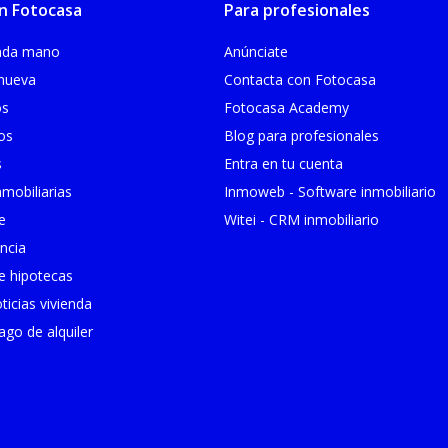
n Fotocasa
Para profesionales
unda mano
Anúnciate
 nueva
Contacta con Fotocasa
os
Fotocasa Academy
ios
Blog para profesionales
s
Entra en tu cuenta
mobiliarias
Inmoweb - Software inmobiliario
e
Witei - CRM inmobiliario
ncia
 hipotecas
ticias vivienda
go de alquiler