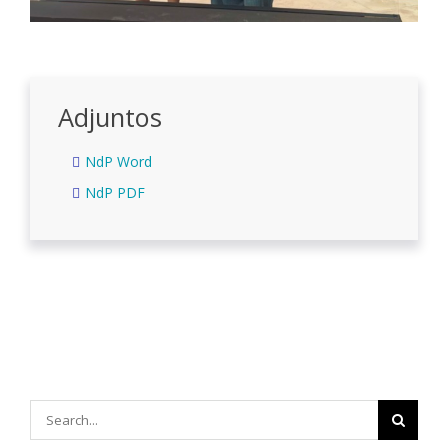
Adjuntos
NdP Word
NdP PDF
Search
for: