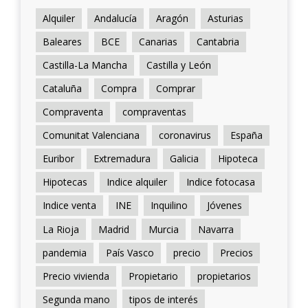
Alquiler
Andalucía
Aragón
Asturias
Baleares
BCE
Canarias
Cantabria
Castilla-La Mancha
Castilla y León
Cataluña
Compra
Comprar
Compraventa
compraventas
Comunitat Valenciana
coronavirus
España
Euribor
Extremadura
Galicia
Hipoteca
Hipotecas
Indice alquiler
Indice fotocasa
Indice venta
INE
Inquilino
Jóvenes
La Rioja
Madrid
Murcia
Navarra
pandemia
País Vasco
precio
Precios
Precio vivienda
Propietario
propietarios
Segunda mano
tipos de interés