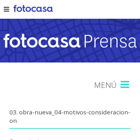
Skip
to
content
03. obra-nueva_04-motivos-consideracion-
on