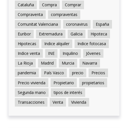
Cataluña
Compra
Comprar
Compraventa
compraventas
Comunitat Valenciana
coronavirus
España
Euribor
Extremadura
Galicia
Hipoteca
Hipotecas
Indice alquiler
Indice fotocasa
Indice venta
INE
Inquilino
Jóvenes
La Rioja
Madrid
Murcia
Navarra
pandemia
País Vasco
precio
Precios
Precio vivienda
Propietario
propietarios
Segunda mano
tipos de interés
Transacciones
Venta
Vivienda