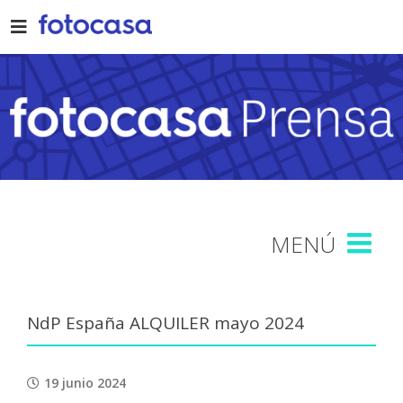
Skip
to
content
NdP España ALQUILER mayo 2024
19 junio 2024