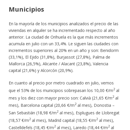
Municipios
En la mayoría de los municipios analizados el precio de las
viviendas en alquiler se ha incrementado respecto al año
anterior. La ciudad de Orihuela es la que más incrementos
acumula en julio con un 33,4%. Le siguen las ciudades con
incrementos superiores al 20% en un año y son: Benidorm
(33,1%), El Ejido (31,8%), Burjassot (27,8%), Palma de
Mallorca (26,5%), Alicante / Alacant (23,8%), Valencia
capital (21,6%) y Alcorcón (20,9%).
En cuanto al precio por metro cuadrado en julio, vemos
2
que el 53% de los municipios sobrepasan los 10,00 €/m
al
2
mes y los diez con mayor precio son: Calvià (21,65 €/m
al
2
mes), Barcelona capital (20,66 €/m
al mes), Donostia –
2
San Sebastián (18,98 €/m
al mes), Esplugues de Llobregat
2
2
(18,57 €/m
al mes), Madrid capital (18,55 €/m
al mes),
2
2
Castelldefels (18,45 €/m
al mes), Laredo (18,44 €/m
al