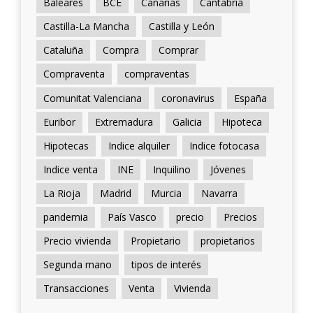
Baleares
BCE
Canarias
Cantabria
Castilla-La Mancha
Castilla y León
Cataluña
Compra
Comprar
Compraventa
compraventas
Comunitat Valenciana
coronavirus
España
Euribor
Extremadura
Galicia
Hipoteca
Hipotecas
Indice alquiler
Indice fotocasa
Indice venta
INE
Inquilino
Jóvenes
La Rioja
Madrid
Murcia
Navarra
pandemia
País Vasco
precio
Precios
Precio vivienda
Propietario
propietarios
Segunda mano
tipos de interés
Transacciones
Venta
Vivienda