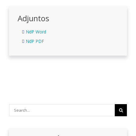
Adjuntos
NdP Word
NdP PDF
Search
for: