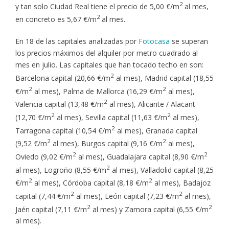
2
y tan solo Ciudad Real tiene el precio de 5,00 €/m
al mes,
2
en concreto es 5,67 €/m
al mes.
En 18 de las capitales analizadas por
Fotocasa
se superan
los precios máximos del alquiler por metro cuadrado al
mes en julio. Las capitales que han tocado techo en son:
2
Barcelona capital (20,66 €/m
al mes), Madrid capital (18,55
2
2
€/m
al mes), Palma de Mallorca (16,29 €/m
al mes),
2
Valencia capital (13,48 €/m
al mes), Alicante / Alacant
2
2
(12,70 €/m
al mes), Sevilla capital (11,63 €/m
al mes),
2
Tarragona capital (10,54 €/m
al mes), Granada capital
2
2
(9,52 €/m
al mes), Burgos capital (9,16 €/m
al mes),
2
2
Oviedo (9,02 €/m
al mes), Guadalajara capital (8,90 €/m
2
al mes), Logroño (8,55 €/m
al mes), Valladolid capital (8,25
2
2
€/m
al mes), Córdoba capital (8,18 €/m
al mes), Badajoz
2
2
capital (7,44 €/m
al mes), León capital (7,23 €/m
al mes),
2
2
Jaén capital (7,11 €/m
al mes) y Zamora capital (6,55 €/m
al mes).