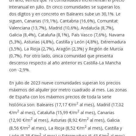
interanual en julio. En cinco comunidades se superan los
dos dígitos y en concreto en Baleares sube un 30,1%. Le
siguen, Canarias (19,1%), Cantabria (16,6%), Comunitat
Valenciana (13,7%), Madrid (10,6%), Andalucía (8,7%),
Galicia (8,4%), Cataluña (8,1%), País Vasco (7,6%), Navarra
(5,3%), Asturias (4,8%), Castilla y León (4,8%), Extremadura
(3,5%), La Rioja (2,7%), Aragón (2,3%) y Región de Murcia
(0,7%). Por otro lado, única comunidad que presenta
descenso respecto al año anterior es Castilla-La Mancha
con -2,9%.
En julio de 2023 nueve comunidades superan los precios
máximos del alquiler por metro cuadrado al mes. Las zonas
de España con los máximos precios de toda la serie
2
histórica son: Baleares (17,17 €/m
al mes), Madrid (17,02
2
2
€/m
al mes), Cataluña (15,99 €/m
al mes), Canarias
2
2
(12,90 €/m
al mes), Asturias (8,92 €/m
al mes), Galicia
2
2
(8,56 €/m
al mes), La Rioja (8,52 €/m
al mes), Castilla y
2
2
León (8,38 €/m
al mes) y Extremadura (6,43 €/m
al mes).