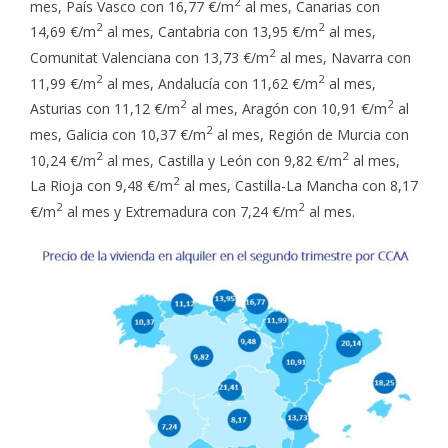
2
mes, País Vasco con 16,77 €/m
al mes, Canarias con
2
2
14,69 €/m
al mes, Cantabria con 13,95 €/m
al mes,
2
Comunitat Valenciana con 13,73 €/m
al mes, Navarra con
2
2
11,99 €/m
al mes, Andalucía con 11,62 €/m
al mes,
2
2
Asturias con 11,12 €/m
al mes, Aragón con 10,91 €/m
al
2
mes, Galicia con 10,37 €/m
al mes, Región de Murcia con
2
2
10,24 €/m
al mes, Castilla y León con 9,82 €/m
al mes,
2
La Rioja con 9,48 €/m
al mes, Castilla-La Mancha con 8,17
2
2
€/m
al mes y Extremadura con 7,24 €/m
al mes.