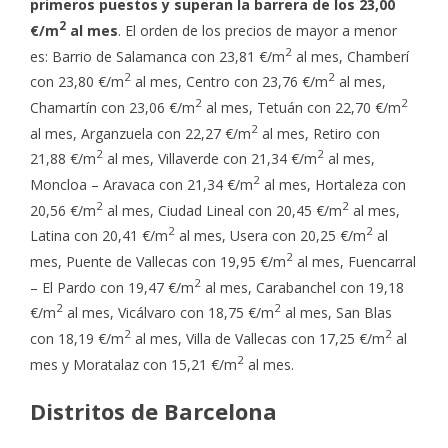
primeros puestos y superan la barrera de los 23,00
2
€/m
al mes
. El orden de los precios de mayor a menor
2
es: Barrio de Salamanca con 23,81 €/m
al mes, Chamberí
2
2
con 23,80 €/m
al mes, Centro con 23,76 €/m
al mes,
2
2
Chamartín con 23,06 €/m
al mes, Tetuán con 22,70 €/m
2
al mes, Arganzuela con 22,27 €/m
al mes, Retiro con
2
2
21,88 €/m
al mes, Villaverde con 21,34 €/m
al mes,
2
Moncloa – Aravaca con 21,34 €/m
al mes, Hortaleza con
2
2
20,56 €/m
al mes, Ciudad Lineal con 20,45 €/m
al mes,
2
2
Latina con 20,41 €/m
al mes, Usera con 20,25 €/m
al
2
mes, Puente de Vallecas con 19,95 €/m
al mes, Fuencarral
2
– El Pardo con 19,47 €/m
al mes, Carabanchel con 19,18
2
2
€/m
al mes, Vicálvaro con 18,75 €/m
al mes, San Blas
2
2
con 18,19 €/m
al mes, Villa de Vallecas con 17,25 €/m
al
2
mes y Moratalaz con 15,21 €/m
al mes.
Distritos de Barcelona