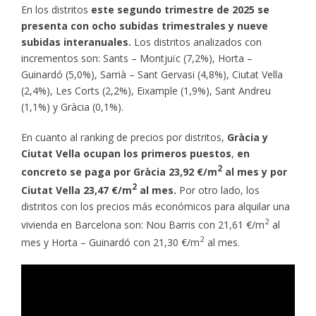
En los distritos
este segundo trimestre de 2025 se
presenta con ocho subidas trimestrales y nueve
subidas interanuales.
Los distritos analizados con
incrementos son: Sants – Montjuïc (7,2%), Horta –
Guinardó (5,0%), Sarrià – Sant Gervasi (4,8%), Ciutat Vella
(2,4%), Les Corts (2,2%), Eixample (1,9%), Sant Andreu
(1,1%) y Gràcia (0,1%).
En cuanto al ranking de precios por distritos,
Gràcia y
Ciutat Vella ocupan los primeros puestos
,
en
2
concreto se paga por
Gràcia 23,92 €/m
al mes y por
2
Ciutat Vella 23,47 €/m
al mes.
Por otro lado, los
distritos con los precios más económicos para alquilar una
2
vivienda en Barcelona son: Nou Barris con 21,61 €/m
al
2
mes y Horta – Guinardó con 21,30 €/m
al mes.