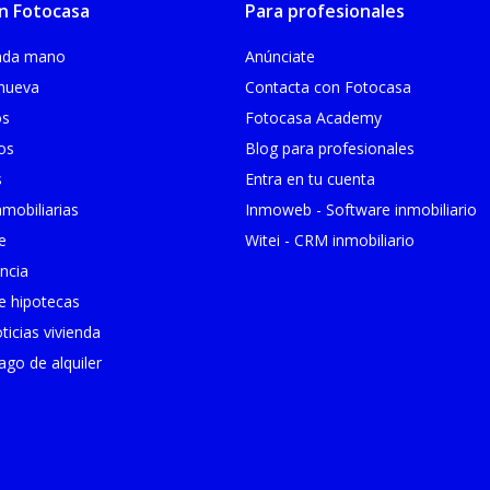
n Fotocasa
Para profesionales
unda mano
Anúnciate
 nueva
Contacta con Fotocasa
os
Fotocasa Academy
ios
Blog para profesionales
s
Entra en tu cuenta
mobiliarias
Inmoweb - Software inmobiliario
e
Witei - CRM inmobiliario
ncia
 hipotecas
ticias vivienda
go de alquiler