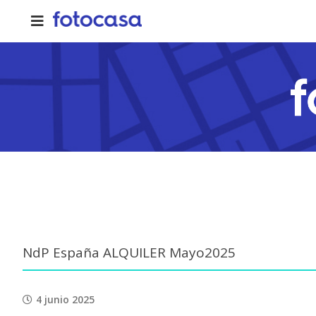
Skip
to
content
NdP España ALQUILER Mayo2025
4 junio 2025