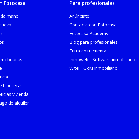
n Fotocasa
Para profesionales
unda mano
Anúnciate
 nueva
Contacta con Fotocasa
os
Fotocasa Academy
ios
Blog para profesionales
s
Entra en tu cuenta
mobiliarias
Inmoweb - Software inmobiliario
e
Witei - CRM inmobiliario
ncia
 hipotecas
ticias vivienda
go de alquiler