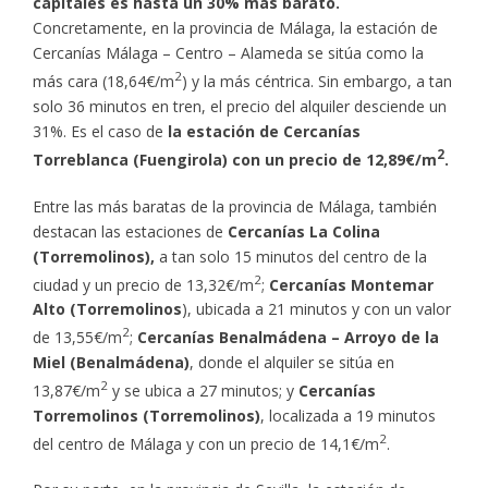
capitales es hasta un 30% más barato.
Concretamente, en la provincia de Málaga, la estación de
Cercanías Málaga – Centro – Alameda se sitúa como la
2
más cara (18,64€/m
) y la más céntrica. Sin embargo, a tan
solo 36 minutos en tren, el precio del alquiler desciende un
31%. Es el caso de
la estación de Cercanías
2
Torreblanca (Fuengirola) con un precio de 12,89€/m
.
Entre las más baratas de la provincia de Málaga, también
destacan las estaciones de
Cercanías La Colina
(Torremolinos),
a tan solo 15 minutos del centro de la
2
ciudad y un precio de 13,32€/m
;
Cercanías Montemar
Alto (Torremolinos
), ubicada a 21 minutos y con un valor
2
de 13,55€/m
;
Cercanías Benalmádena – Arroyo de la
Miel (Benalmádena)
, donde el alquiler se sitúa en
2
13,87€/m
y se ubica a 27 minutos; y
Cercanías
Torremolinos (Torremolinos)
, localizada a 19 minutos
2
del centro de Málaga y con un precio de 14,1€/m
.