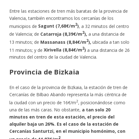
Entre las estaciones de tren más baratas de la provincia de
Valencia, también encontramos los cercanías de los
2
municipios de
Sagunt (7,68€/m
)
, a 32 minutos del centro
2
de Valencia; de
Catarroja (8,39€/m
),
a una distancia de
2
13 minutos; de
Massanass (8,84€/m
),
ubicada a tan solo
2
11 minutos; y de
Xirivella (8,84€/m
)
a una distancia de 26
minutos del centro de la ciudad de Valencia.
Provincia de Bizkaia
En el caso de la provincia de Bizkaia, la estación de tren de
Cercanías de Bilbao Abando representa la más céntrica de
2
la ciudad con un precio de 16€/m
, posicionándose como
una de las más caras. No obstante,
a tan solo 20
minutos en tren de esta estación, el precio del
alquiler baja un 26%.
Es el caso de la estación de
Cercanías Santurtzi, en el municipio homónimo, con
2