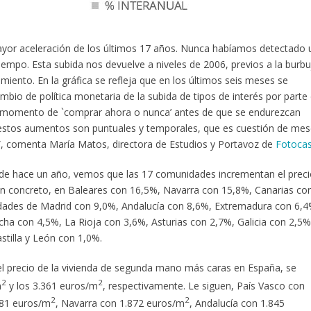
a mayor aceleración de los últimos 17 años. Nunca habíamos detectado 
iempo. Esta subida nos devuelve a niveles de 2006, previos a la burbu
amiento. En la gráfica se refleja que en los últimos seis meses se
bio de política monetaria de la subida de tipos de interés por parte 
n momento de `comprar ahora o nunca’ antes de que se endurezcan
estos aumentos son puntuales y temporales, que es cuestión de me
e”, comenta María Matos, directora de Estudios y Portavoz de
Fotoca
os de hace un año, vemos que las 17 comunidades incrementan el prec
en concreto, en Baleares con 16,5%, Navarra con 15,8%, Canarias co
dades de Madrid con 9,0%, Andalucía con 8,6%, Extremadura con 6,4
ha con 4,5%, La Rioja con 3,6%, Asturias con 2,7%, Galicia con 2,5%
tilla y León con 1,0%.
l precio de la vivienda de segunda mano más caras en España, se
2
2
m
y los 3.361 euros/m
, respectivamente. Le siguen, País Vasco con
2
2
981 euros/m
, Navarra con 1.872 euros/m
, Andalucía con 1.845