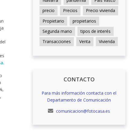
Navarra
pandemia
País Vasco
precio
Precios
Precio vivienda
Propietario
propietarios
un
ja
Segunda mano
tipos de interés
Transacciones
Venta
Vivienda
del
ses
sa
.
io
CONTACTO
n
%,
Para más información contacta con el
,
Departamento de Comunicación
comunicacion@fotocasa.es