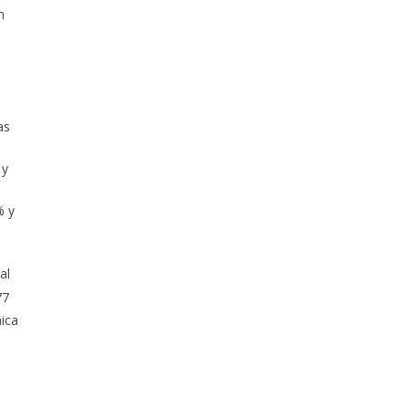
n
as
 y
% y
al
77
mica