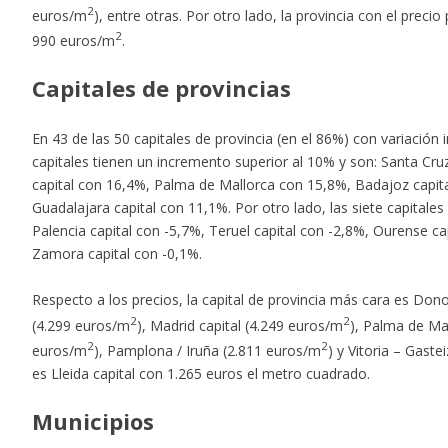
2
euros/m
), entre otras. Por otro lado, la provincia con el pre
2
990 euros/m
.
Capitales de provincias
En 43 de las 50 capitales de provincia (en el 86%) con variación 
capitales tienen un incremento superior al 10% y son: Santa Cru
capital con 16,4%, Palma de Mallorca con 15,8%, Badajoz capit
Guadalajara capital con 11,1%. Por otro lado, las siete capital
Palencia capital con -5,7%, Teruel capital con -2,8%, Ourense ca
Zamora capital con -0,1%.
Respecto a los precios, la capital de provincia más cara es Do
2
2
(4.299 euros/m
), Madrid capital (4.249 euros/m
), Palma de Ma
2
2
euros/m
), Pamplona / Iruña (2.811 euros/m
) y Vitoria – Gaste
es Lleida capital con 1.265 euros el metro cuadrado.
Municipios