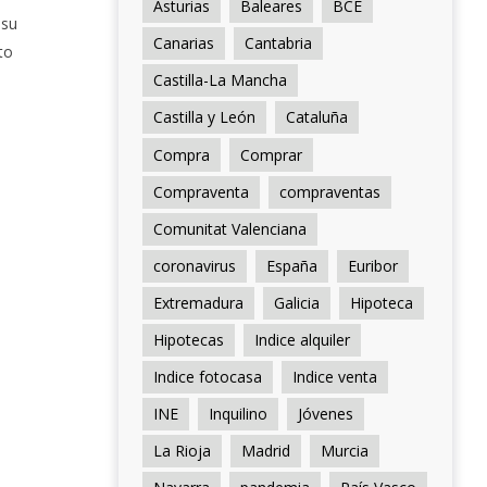
Asturias
Baleares
BCE
 su
Canarias
Cantabria
to
Castilla-La Mancha
Castilla y León
Cataluña
Compra
Comprar
Compraventa
compraventas
Comunitat Valenciana
coronavirus
España
Euribor
Extremadura
Galicia
Hipoteca
Hipotecas
Indice alquiler
Indice fotocasa
Indice venta
INE
Inquilino
Jóvenes
La Rioja
Madrid
Murcia