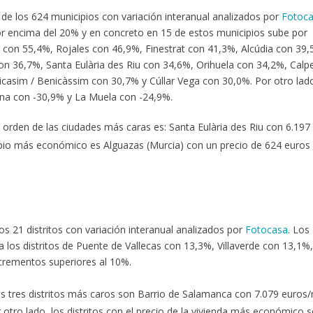
de los 624 municipios con variación interanual analizados por
Fotoc
 por encima del 20% y en concreto en 15 de estos municipios sube por
r con 55,4%, Rojales con 46,9%, Finestrat con 41,3%, Alcúdia con 39,
n 36,7%, Santa Eulària des Riu con 34,6%, Orihuela con 34,2%, Calpe
casim / Benicàssim con 30,7% y Cúllar Vega con 30,0%. Por otro lad
ona con -30,9% y La Muela con -24,9%.
orden de las ciudades más caras es: Santa Eulària des Riu con 6.197
cipio más económico es Alguazas (Murcia) con un precio de 624 euros 
s 21 distritos con variación interanual analizados por
Fotocasa
. Los
los distritos de Puente de Vallecas con 13,3%, Villaverde con 13,1%,
crementos superiores al 10%.
s tres distritos más caros son Barrio de Salamanca con 7.079 euros
r otro lado, los distritos con el precio de la vivienda más económico 