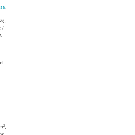
asa
.
5%,
 /
o,
el
2
/m
,
son