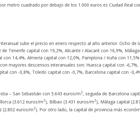
cio por metro cuadrado por debajo de los 1.000 euros es Ciudad Real co
interanual sube el precio en enero respecto al año anterior. Ocho de l
z de Tenerife capital con 19,2%, Alicante / Alacant con 16,9%, Málaga
al con 14,4%, Almería capital con 12,0%, Pamplona / Iruña con 11,5%
es con mayores descensos interanuales son: Huesca capital con -6,7%,
pital con -0,8%, Toledo capital con -0,7%, Barcelona capital con -0,4
2
nostia – San Sebastián con 5.643 euros/m
, seguida de Barcelona capit
2
2
llorca (3.612 euros/m
), Bilbao (3.431 euros/m
), Málaga capital (2.8
2
iz (2.802 euros/m
). Por otro lado, la capital de provincia más econó