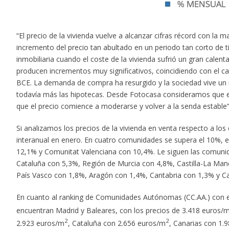
“El precio de la vivienda vuelve a alcanzar cifras récord con l
incremento del precio tan abultado en un periodo tan corto de t
inmobiliaria cuando el coste de la vivienda sufrió un gran calent
producen incrementos muy significativos, coincidiendo con el cam
BCE. La demanda de compra ha resurgido y la sociedad vive u
todavía más las hipotecas. Desde Fotocasa consideramos que 
que el precio comience a moderarse y volver a la senda establ
Si analizamos los precios de la vivienda en venta respecto a l
interanual en enero. En cuatro comunidades se supera el 10%, 
12,1% y Comunitat Valenciana con 10,4%. Le siguen las comuni
Cataluña con 5,3%, Región de Murcia con 4,8%, Castilla-La Manc
País Vasco con 1,8%, Aragón con 1,4%, Cantabria con 1,3% y Cas
En cuanto al ranking de Comunidades Autónomas (CC.AA.) con e
encuentran Madrid y Baleares, con los precios de 3.418 euros/
2
2
2.923 euros/m
, Cataluña con 2.656 euros/m
, Canarias con 1.