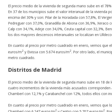
El precio medio de la vivienda de segunda mano sube en el 78% 
En 37 de los municipios sube el valor interanual de la vivienda
encima del 30% y son: Pilar de la Horadada con 57,8%, El Verge
Pedreguer con 37,0%, Granadilla de Abona con 36,9%, Xeraco co
Calp con 34,1%, Adeje con 34,0%, Ceuta capital con 32,3%, Beni
los dos mayores descensos interanuales se localizan en Ulldec
En cuanto al precio por metro cuadrado en enero, vemos que el 
2
2
euros/m
y Eivissa con 5.674 euros/m
. Por otro lado, el muni
metro cuadrado.
Distritos de Madrid
El precio medio de la vivienda de segunda mano sube en 18 de lo
cuatro incrementos de la vivienda más acusados corresponden a 
Chamberí con 12,1% y Carabanchel con 12%, todos ellos con in
En cuanto al precio por metro cuadrado en enero, vemos que lo
2
2
Chamberí con 6.247 euros/m
y Centro con 5.707 euros/m
. Po