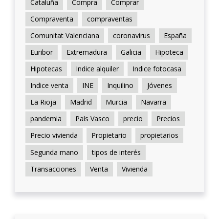
Cataluña
Compra
Comprar
Compraventa
compraventas
Comunitat Valenciana
coronavirus
España
Euribor
Extremadura
Galicia
Hipoteca
Hipotecas
Indice alquiler
Indice fotocasa
Indice venta
INE
Inquilino
Jóvenes
La Rioja
Madrid
Murcia
Navarra
pandemia
País Vasco
precio
Precios
Precio vivienda
Propietario
propietarios
Segunda mano
tipos de interés
Transacciones
Venta
Vivienda