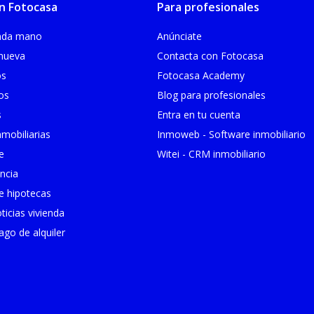
n Fotocasa
Para profesionales
unda mano
Anúnciate
 nueva
Contacta con Fotocasa
os
Fotocasa Academy
ios
Blog para profesionales
s
Entra en tu cuenta
mobiliarias
Inmoweb - Software inmobiliario
e
Witei - CRM inmobiliario
ncia
 hipotecas
ticias vivienda
go de alquiler