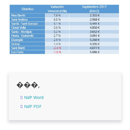
���,
NdP Word
NdP PDF