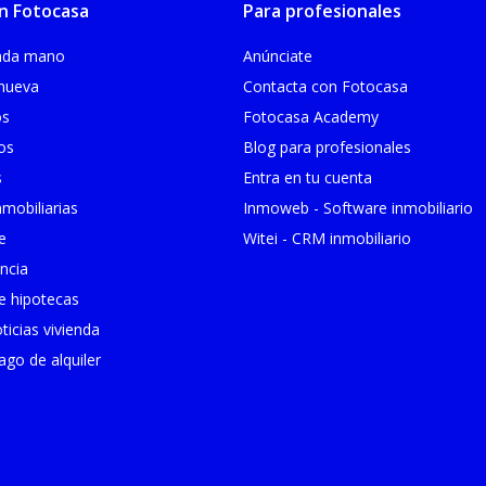
n Fotocasa
Para profesionales
unda mano
Anúnciate
 nueva
Contacta con Fotocasa
os
Fotocasa Academy
ios
Blog para profesionales
s
Entra en tu cuenta
mobiliarias
Inmoweb - Software inmobiliario
e
Witei - CRM inmobiliario
ncia
 hipotecas
ticias vivienda
go de alquiler